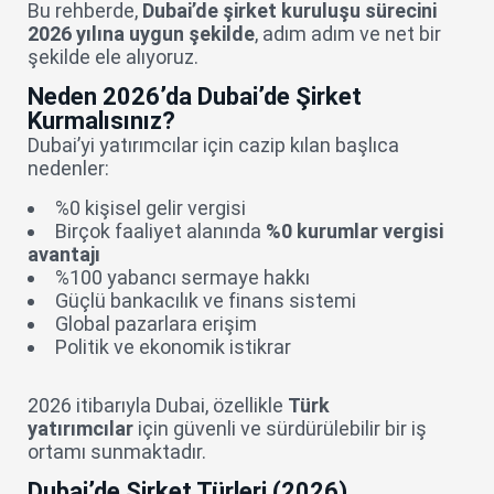
Bu rehberde,
Dubai’de şirket kuruluşu sürecini
2026 yılına uygun şekilde
, adım adım ve net bir
şekilde ele alıyoruz.
Neden 2026’da Dubai’de Şirket
Kurmalısınız?
Dubai’yi yatırımcılar için cazip kılan başlıca
nedenler:
%0 kişisel gelir vergisi
Birçok faaliyet alanında
%0 kurumlar vergisi
avantajı
%100 yabancı sermaye hakkı
Güçlü bankacılık ve finans sistemi
Global pazarlara erişim
Politik ve ekonomik istikrar
2026 itibarıyla Dubai, özellikle
Türk
yatırımcılar
için güvenli ve sürdürülebilir bir iş
ortamı sunmaktadır.
Dubai’de Şirket Türleri (2026)