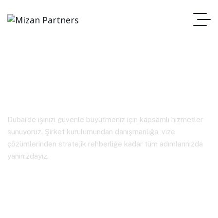
Hizmetlerimiz
Dubai’de işinizi güvenle büyütmeniz için kapsamlı hizmetler
sunuyoruz. Şirket kurulumundan danışmanlığa, vize
çözümlerinden stratejik rehberliğe kadar tüm adımlarınızda
yanınızdayız.
Anasayfa
VIP Hizmetler