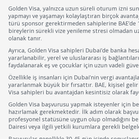
Golden Visa, yalnızca uzun süreli oturum izni s
yapmayı ve yaşamayı kolaylaştıran birçok avantajı
türü sponsor gerektirmeden sahiplerine BAE’de 1
bireylerin sürekli vize yenileme stresi olmadan u
olanak tanır.
Ayrıca, Golden Visa sahipleri Dubai’de banka hes
yararlanabilir, yerel ve uluslararası iş bağlantıları
faydalanarak eş ve çocuklar için uzun vadeli güve
Özellikle iş insanları için Dubai’nin vergi avant
yararlanmak büyük bir fırsattır. BAE, kişisel geli
Visa sahipleri bu avantajdan kesintisiz olarak f
Golden Visa başvurusu yapmak isteyenler için belir
hazırlamak gerekmektedir. İlk adım olarak başvuru
profesyonel statüsüne uygun olup olmadığını be
Dairesi veya ilgili yetkili kurumlara gerekli belge
Başvurular genellikle 30-45 gün içinde sonuçlanır