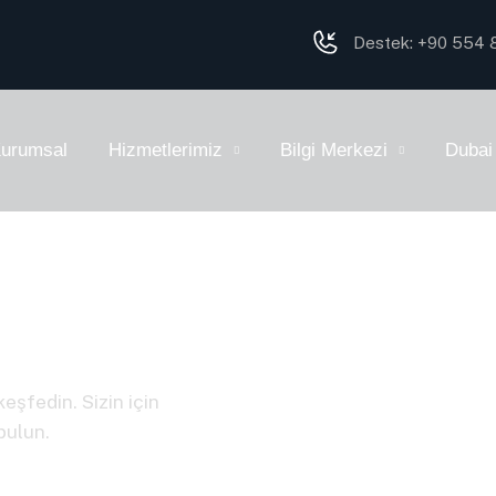
Destek: +90 554 
urumsal
Hizmetlerimiz
Bilgi Merkezi
Dubai
keşfedin. Sizin için
bulun.