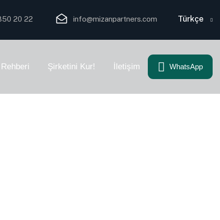
Türkçe
850 20 22
info@mizanpartners.com
 Rehberi
Şirketini Kur!
İletişim
WhatsApp