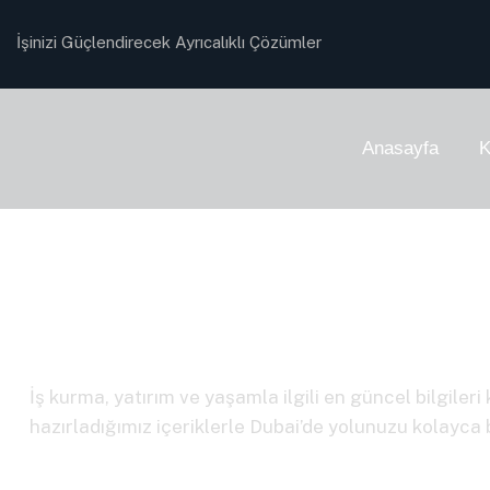
İşinizi Güçlendirecek Ayrıcalıklı Çözümler
Anasayfa
K
Dubai Rehberi
İş kurma, yatırım ve yaşamla ilgili en güncel bilgileri 
hazırladığımız içeriklerle Dubai’de yolunuzu kolayca 