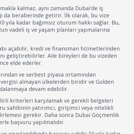
unmakla kalmaz, aynı zamanda Dubai’de iş
 da beraberinde getirir. İlk olarak, bu vize
0 yıla kadar bağımsız oturum hakkı sağlar. Bu,
zun vadeli iş ve yaşam planları yapmalarına
abı açabilir, kredi ve finansman hizmetlerinden
nı geliştirebilirler. Aile bireyleri de bu vizeden
nce elde ederler.
ajlarından ve serbest piyasa ortamından
r vergisi almayan ülkelerden biridir ve Golden
aydalanmaya devam edebilir.
li kriterleri karşılamak ve gerekli belgeleri
 sahibinin yatırımcı, girişimci veya nitelikli
lirlemesi gerekir. Daha sonra Dubai Göçmenlik
lerle başvuru yapılmalıdır.
 ve onaylandığında başvuru sahibi 10 yıla kadar