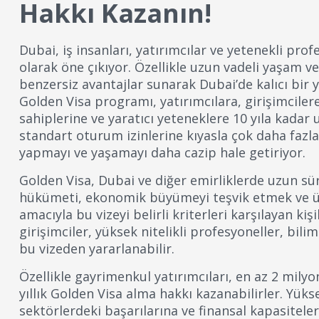
Hakkı Kazanın!
Dubai, iş insanları, yatırımcılar ve yetenekli prof
olarak öne çıkıyor. Özellikle uzun vadeli yaşam ve
benzersiz avantajlar sunarak Dubai’de kalıcı bir 
Golden Visa programı, yatırımcılara, girişimcile
sahiplerine ve yaratıcı yeteneklere 10 yıla kadar 
standart oturum izinlerine kıyasla çok daha fazl
yapmayı ve yaşamayı daha cazip hale getiriyor.
Golden Visa, Dubai ve diğer emirliklerde uzun sür
hükümeti, ekonomik büyümeyi teşvik etmek ve ül
amacıyla bu vizeyi belirli kriterleri karşılayan ki
girişimciler, yüksek nitelikli profesyoneller, bili
bu vizeden yararlanabilir.
Özellikle gayrimenkul yatırımcıları, en az 2 mily
yıllık Golden Visa alma hakkı kazanabilirler. Yüksek
sektörlerdeki başarılarına ve finansal kapasitele