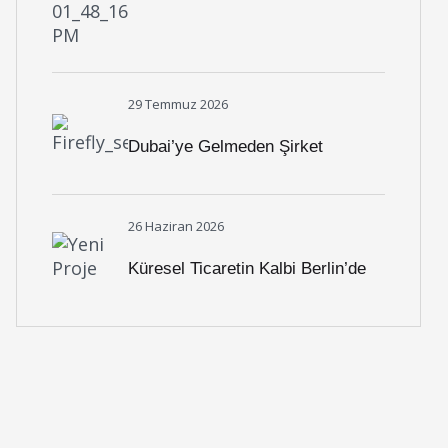
Zor Mu?
29 Temmuz 2026
Dubai’ye Gelmeden Şirket
Kurmak Mümkün Mü?
26 Haziran 2026
Küresel Ticaretin Kalbi Berlin’de
Atıyor: Mizan Partners, GITEX
Europe 2026’da Girişimcilerle
Buluşuyor