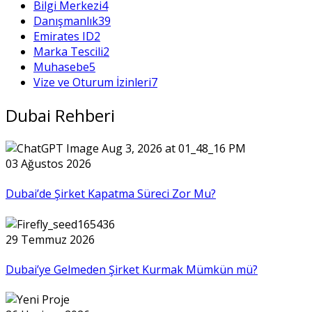
Bilgi Merkezi
4
Danışmanlık
39
Emirates ID
2
Marka Tescili
2
Muhasebe
5
Vize ve Oturum İzinleri
7
Dubai Rehberi
03 Ağustos 2026
Dubai’de Şirket Kapatma Süreci Zor Mu?
29 Temmuz 2026
Dubai’ye Gelmeden Şirket Kurmak Mümkün mü?