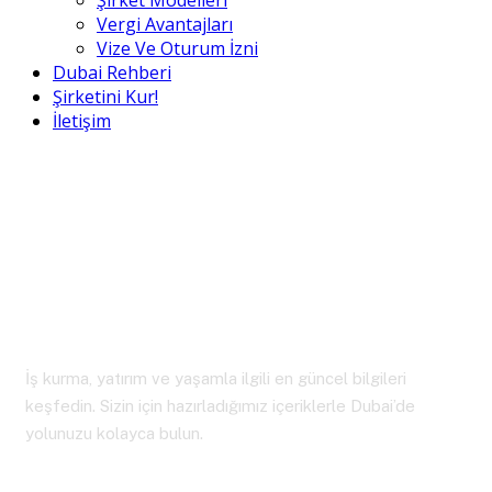
Şirket Modelleri
Vergi Avantajları
Vize Ve Oturum İzni
Dubai Rehberi
Şirketini Kur!
İletişim
Dubai Rehberi
İş kurma, yatırım ve yaşamla ilgili en güncel bilgileri
keşfedin. Sizin için hazırladığımız içeriklerle Dubai’de
yolunuzu kolayca bulun.