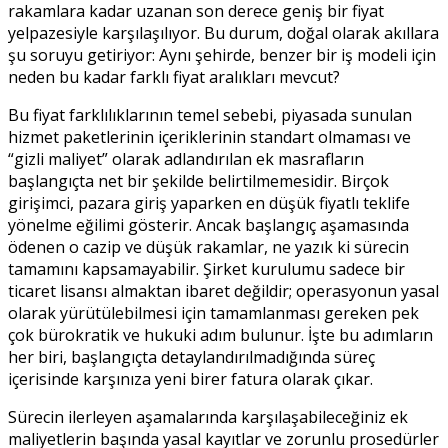
rakamlara kadar uzanan son derece geniş bir fiyat
yelpazesiyle karşılaşılıyor. Bu durum, doğal olarak akıllara
şu soruyu getiriyor: Aynı şehirde, benzer bir iş modeli için
neden bu kadar farklı fiyat aralıkları mevcut?
Bu fiyat farklılıklarının temel sebebi, piyasada sunulan
hizmet paketlerinin içeriklerinin standart olmaması ve
“gizli maliyet” olarak adlandırılan ek masrafların
başlangıçta net bir şekilde belirtilmemesidir. Birçok
girişimci, pazara giriş yaparken en düşük fiyatlı teklife
yönelme eğilimi gösterir. Ancak başlangıç aşamasında
ödenen o cazip ve düşük rakamlar, ne yazık ki sürecin
tamamını kapsamayabilir. Şirket kurulumu sadece bir
ticaret lisansı almaktan ibaret değildir; operasyonun yasal
olarak yürütülebilmesi için tamamlanması gereken pek
çok bürokratik ve hukuki adım bulunur. İşte bu adımların
her biri, başlangıçta detaylandırılmadığında süreç
içerisinde karşınıza yeni birer fatura olarak çıkar.
Sürecin ilerleyen aşamalarında karşılaşabileceğiniz ek
maliyetlerin başında yasal kayıtlar ve zorunlu prosedürler