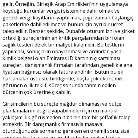
gelir. Örneğin, Birleşik Arap Emirlikleri’nin uygulamaya
koyduğu kurumlar vergisi sistemine dahil olmak ve
gerekli vergi kayıtlarını yaptırmak, çoğu zaman başlangıç
paketlerine dahil edilmez ve bunun için ayrı bir ücret
talep edilir. Benzer şekilde, Dubai’de oturum izni ve şirket
ortaklığı süreçlerinin en kritik parçalarından biri olan
sağlık testleri de ek bir maliyet kalemidir. Bu testlerin
yapılması, sonuçların onaylanması ve ardından yasal
kimlik belgesi olan Emirates ID kartının çıkartılması
süreçleri, danışmanlık firmaları tarafından genellikle ana
fiyattan bağımsız olarak faturalandırılır. Bütün bu ek
harcamalar üst üste bindiğinde, başta çok ekonomik
görünen o ilk teklif, süreç sonunda tahmin edilen
bütçenin çok üzerine çıkabilir.
Girişimcilerin bu süreçte mağdur olmaması ve bütçe
planlamalarını doğru yapabilmeleri için en mantıklı
yaklaşım, ilk görüşmeden itibaren tam bir şeffaflık talep
etmektir. Bir danışmanlık firmasıyla masaya
oturduğunuzda sormanız gereken en önemli soru, size
sunulan fiyatın sürecin anahtar teslim maliyeti olup